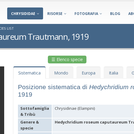
CHRYSIDIDAE
RISORSE
FOTOGRAFIA
BLOG
AB
IES LIST
aureum Trautmann, 1919
☰ Elenco specie
Sistematica
Mondo
Europa
Italia
G
Posizione sistematica di
Hedychridium 
1919
Sottofamiglia
Chrysidinae (Elampini)
& Tribù
Genere &
Hedychridium roseum caputaureum Tr
specie