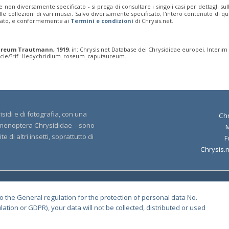
e non diversamente specificato - si prega di consultare i singoli casi per dettagli s
 dalle collezioni di vari musei. Salvo diversamente specificato, l'intero contenuto d
rivato, e conformemente ai
Termini e condizioni
di Chrysis.net.
reum Trautmann, 1919
, in: Chrysis.net Database dei Chrysididae europei. Interim
specie/?rif=Hedychridium_roseum_caputaureum.
sidi e di fotografia, con una
Chr
 Hymenoptera Chrysididae – sono
 di altri insetti, soprattutto di
F
Chrysis.
yright 2000-2026 Chrysis.net. All Rights Reserved.
Terms and Conditions
|
Privacy 
o the General regulation for the protection of personal data No.
tion or GDPR), your data will not be collected, distributed or used