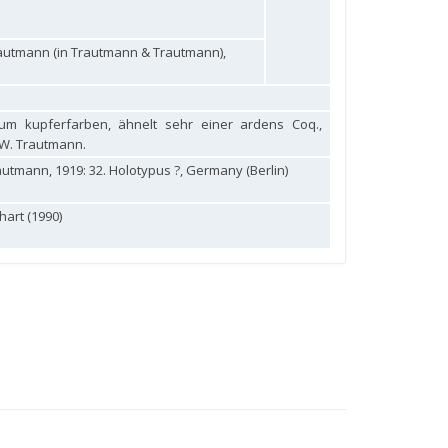
autmann (in Trautmann & Trautmann),
um kupferfarben, ähnelt sehr einer ardens Coq.,
 W. Trautmann.
utmann, 1919: 32. Holotypus ?, Germany (Berlin)
art (1990)