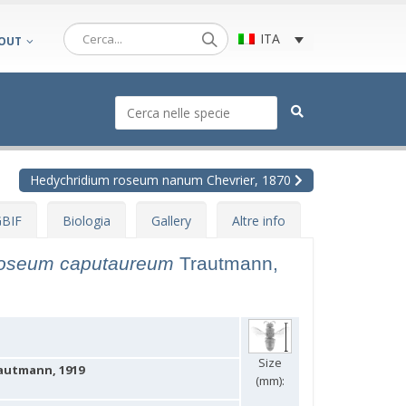
ITA
OUT
Hedychridium roseum nanum Chevrier, 1870
BIF
Biologia
Gallery
Altre info
roseum caputaureum
Trautmann,
Size
autmann, 1919
(mm):