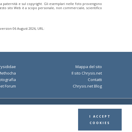
ulla paternità e sul copyright. Gli esemplari nelle foto provengono
i questo sito Web è a scopo personale, non commerciale, scientifico
 version 06 August 2026, URL:
ysididae
Mappa del sito
Methocha
Il sito Chrysis.net
otografia
Contatti
net Forum
Chrysis.net Blog
Policy
I ACCEPT
COOKIES