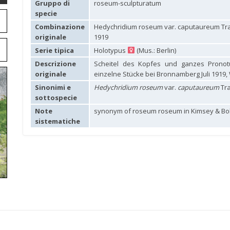
Gruppo di
roseum-sculpturatum
specie
Combinazione
Hedychridium roseum var. caputaureum Tr
originale
1919
Serie tipica
Holotypus
(Mus.: Berlin)
Descrizione
Scheitel des Kopfes und ganzes Pronot
originale
einzelne Stücke bei Bronnamberg Juli 1919,
Sinonimi e
Hedychridium roseum
var.
caputaureum
Tra
sottospecie
Note
synonym of roseum roseum in Kimsey & Boh
sistematiche