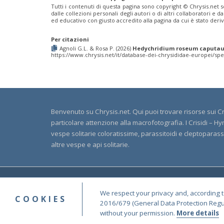
Elampus petri
(Semenov, 1967)
Tutti i contenuti di questa pagina sono copyright ©️ Chrysis.net s
Elampus pyrosomus
(Förster, 1853)
dalle collezioni personali degli autori o di altri collaboratori e
Elampus sanzii
Gogorza, 1887
ed educativo con giusto accredito alla pagina da cui è stato de
Elampus soror
Mocsáry, 1889
Elampus spina
(Lepeletier, 1806)
Per citazioni
Genus:
Agnoli G.L. & Rosa P. (2026)
Hedychridium roseum caputau
https://www.chrysis.net/it/database-dei-chrysididae-europei/
Hedychridium
Abeille,
1878
Hedychridium adventicium
Zimmermann, 1961
Hedychridium aereolum
Buysson, 1893
Hedychridium aheneum
(Dahlbom, 1854)
Benvenuto su Chrysis.net. Qui puoi trovare risorse sui Cri
Hedychridium albanicum
Trautmann, 1922
particolare attenzione alla macrofotografia. I Crisidi –
Hedychridium anale
(Dahlbom, 1854)
vespe solitarie coloratissime, parassitoidi e cleptoparassite
Hedychridium andalusicum
Trautmann, 1920
altre vespe e api solitarie.
Hedychridium ardens
(Coquebert, 1801)
Hedychridium ardens homeopathicum
Abeille, 1878
Hedychridium aroanium
Arens, 2004
Hedychridium atratum
Linsenmaier, 1968
Hedychridium auriventris
Mercet, 1904
© Cop
Hedychridium buyssoni
Abeille, 1887
We respect your privacy and, according t
COOKIES
Hedychridium buyssoni interrogatum
Linsenmaier, 1959
2016/679 (General Data Protection Regula
Hedychridium bytinskii
Linsenmaier, 1959
without your permission.
More details
Hedychridium canarianum
Linsenmaier, 1987