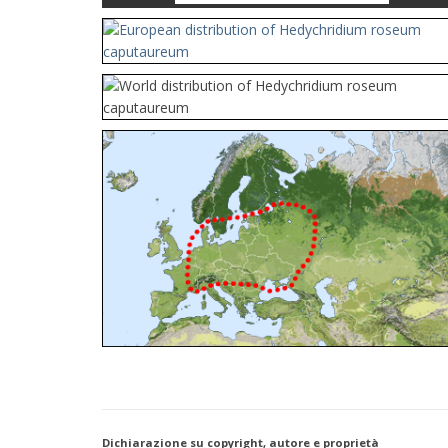
Cleptes orientalis
Dahlbom, 1854
Cleptes pallipes
Lepeletier, 1806
Cleptes parnassicus
Mocsáry, 1902
Cleptes pseudosulcatus
Móczár, 1968
Cleptes putoni
Buysson, 1886
Cleptes schmidti
Linsenmaier, 1986
Cleptes scutellaris
Mocsáry, 1889
Cleptes semiauratus
(Linnaeus, 1761)
Cleptes semicyaneus
Tournier, 1879
Cleptes splendidus
(Fabricius, 1794)
Cleptes triestensis
Móczár, 2000
[E]
Genus:
Elampus
Spinola,
1806
Elampus albipennis
(Mocsáry, 1889)
Elampus ambiguus
Dahlbom, 1845
Elampus bidens
(Förster, 1853)
Elampus cecchiniae
(Semenov, 1967)
Elampus constrictus
(Förster, 1853)
Elampus foveatus
(Mocsáry, 1914)
Elampus konowi
(Buysson, 1892)
Elampus panzeri
(Fabricius, 1804)
Elampus panzeri coeruleus
(Dahlbom, 1854)
Dichiarazione su copyright, autore e proprietà