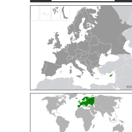
Cleptes orientalis
Dahlbom, 1854
Cleptes pallipes
Lepeletier, 1806
Cleptes parnassicus
Mocsáry, 1902
Cleptes pseudosulcatus
Móczár, 1968
Cleptes putoni
Buysson, 1886
Cleptes schmidti
Linsenmaier, 1986
Cleptes scutellaris
Mocsáry, 1889
Cleptes semiauratus
(Linnaeus, 1761)
Cleptes semicyaneus
Tournier, 1879
Cleptes splendidus
(Fabricius, 1794)
Cleptes triestensis
Móczár, 2000
[E]
Genus:
Elampus
Spinola,
1806
Elampus albipennis
(Mocsáry, 1889)
Elampus ambiguus
Dahlbom, 1845
Elampus bidens
(Förster, 1853)
Elampus cecchiniae
(Semenov, 1967)
Elampus constrictus
(Förster, 1853)
Elampus foveatus
(Mocsáry, 1914)
Elampus konowi
(Buysson, 1892)
Elampus panzeri
(Fabricius, 1804)
Elampus panzeri coeruleus
(Dahlbom, 1854)