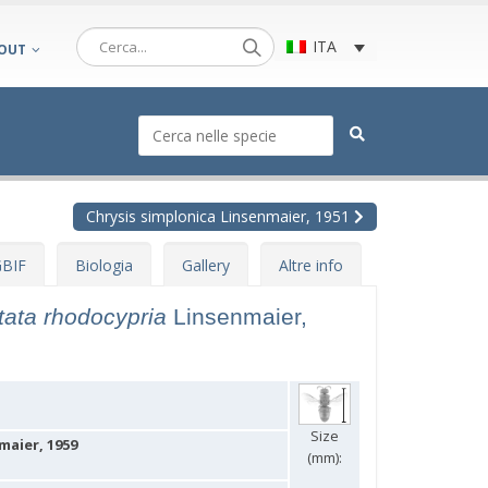
ITA
OUT
Chrysis simplonica Linsenmaier, 1951
BIF
Biologia
Gallery
Altre info
tata rhodocypria
Linsenmaier,
Size
maier, 1959
(mm):