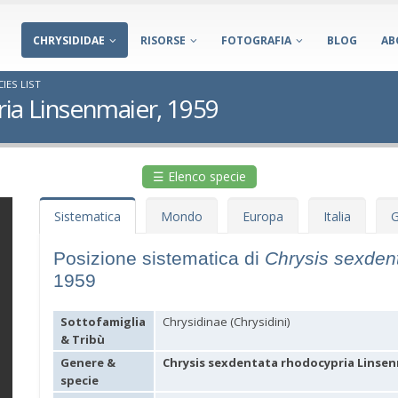
CHRYSIDIDAE
RISORSE
FOTOGRAFIA
BLOG
AB
IES LIST
ia Linsenmaier, 1959
☰ Elenco specie
Sistematica
Mondo
Europa
Italia
G
Posizione sistematica di
Chrysis sexden
1959
Sottofamiglia
Chrysidinae (Chrysidini)
& Tribù
Genere &
Chrysis sexdentata rhodocypria Linsen
specie