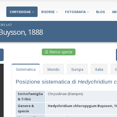
CHRYSIDIDAE
RISORSE
FOTOGRAFIA
BLOG
AB
IES LIST
Buysson, 1888
☰ Elenco specie
Sistematica
Mondo
Europa
Italia
G
Posizione sistematica di
Hedychridium 
Sottofamiglia
Chrysidinae (Elampini)
& Tribù
Genere &
Hedychridium chloropygum Buysson, 1
specie