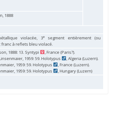
n, 1888
e
tallique violacée, 3
segment entièrement (ou
franc à reflets bleu violacé.
on, 1888: 13. Syntypi
, France (Paris?).
Linsenmaier, 1959: 59. Holotypus
, Algeria (Luzern).
nmaier, 1959: 59. Holotypus
, France (Luzern).
nmaier, 1959: 59. Holotypus
, Hungary (Luzern)