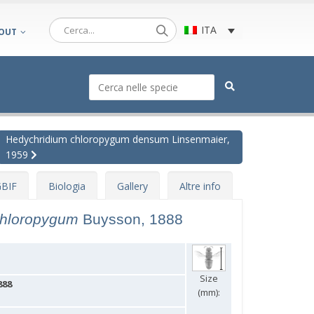
ITA
OUT
Hedychridium chloropygum densum Linsenmaier,
1959
BIF
Biologia
Gallery
Altre info
chloropygum
Buysson, 1888
Size
888
(mm):