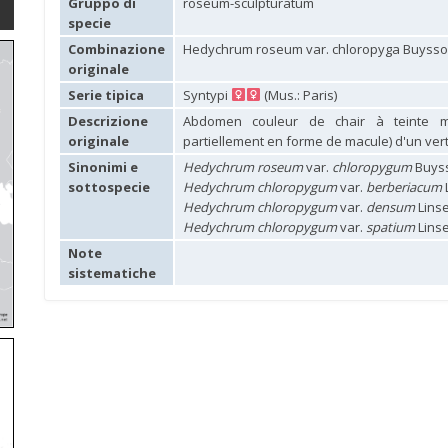
Gruppo di
roseum-sculpturatum
specie
Combinazione
Hedychrum roseum var. chloropyga Buysso
originale
Serie tipica
Syntypi
(Mus.: Paris)
Descrizione
Abdomen couleur de chair à teinte mé
originale
partiellement en forme de macule) d'un vert 
Sinonimi e
Hedychrum roseum
var.
chloropygum
Buyss
sottospecie
Hedychrum chloropygum
var.
berberiacum
Hedychrum chloropygum
var.
densum
Linse
Hedychrum chloropygum
var.
spatium
Linse
Note
sistematiche