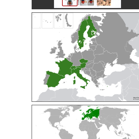
Cleptes orientalis
Dahlbom, 1854
Cleptes pallipes
Lepeletier, 1806
Cleptes parnassicus
Mocsáry, 1902
Cleptes pseudosulcatus
Móczár, 1968
Cleptes putoni
Buysson, 1886
Cleptes schmidti
Linsenmaier, 1986
Cleptes scutellaris
Mocsáry, 1889
Cleptes semiauratus
(Linnaeus, 1761)
Cleptes semicyaneus
Tournier, 1879
Cleptes splendidus
(Fabricius, 1794)
Cleptes triestensis
Móczár, 2000
[E]
Genus:
Elampus
Spinola,
1806
Elampus albipennis
(Mocsáry, 1889)
Elampus ambiguus
Dahlbom, 1845
Elampus bidens
(Förster, 1853)
Elampus cecchiniae
(Semenov, 1967)
Elampus constrictus
(Förster, 1853)
Elampus foveatus
(Mocsáry, 1914)
Elampus konowi
(Buysson, 1892)
Elampus panzeri
(Fabricius, 1804)
Elampus panzeri coeruleus
(Dahlbom, 1854)