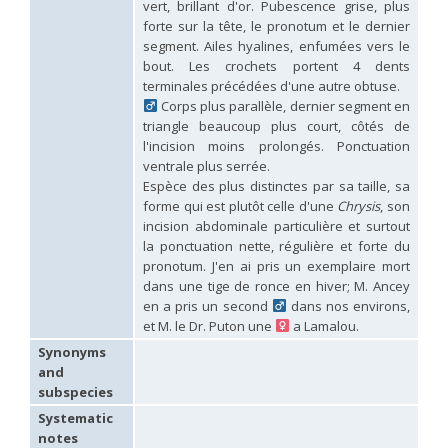
vert, brillant d'or. Pubescence grise, plus
Hedychridium palestinense
Balthasar, 1953
forte sur la tête, le pronotum et le dernier
Hedychridium parkanense
Balthasar, 1946
segment. Ailes hyalines, enfumées vers le
Hedychridium perpunctatum
Balthasar, 1953
bout. Les crochets portent 4 dents
Hedychridium perraudini
Linsenmaier, 1968
Hedychridium perscitum
Linsenmaier, 1959
terminales précédées d'une autre obtuse.
Hedychridium placare
Linsenmaier, 1968
Corps plus parallèle, dernier segment en
Hedychridium plagiatum
(Mocsáry, 1883)
triangle beaucoup plus court, côtés de
Hedychridium pseudoroseum
Linsenmaier, 1959
l'incision moins prolongés. Ponctuation
Hedychridium purpurascens
(Dahlbom, 1854)
ventrale plus serrée.
Hedychridium reticulatum
Abeille, 1879
Espèce des plus distinctes par sa taille, sa
Hedychridium rhodojanthinum
Enslin, 1939
forme qui est plutôt celle d'une
Chrysis
, son
Hedychridium roseum
(Rossi, 1790)
incision abdominale particulière et surtout
Hedychridium roseum caputaureum
Trautmann, 1919
la ponctuation nette, régulière et forte du
Hedychridium roseum nanum
Chevrier, 1870
Hedychridium rossicum
Semenov-Tian-Shanskij
pronotum. J'en ai pris un exemplaire mort
Hedychridium sardinum
Linsenmaier, 1997
[E]
dans une tige de ronce en hiver; M. Ancey
Hedychridium sculpturatissimum
Linsenmaier, 1959
en a pris un second
dans nos environs,
Hedychridium sculpturatum
(Abeille, 1877)
et M. le Dr. Puton une
a Lamalou.
Hedychridium scutellare
(Tournier, 1878)
Synonyms
Hedychridium scutellare sardiniense
Linsenmaier, 1959
[E]
and
Hedychridium semiluteum
Linsenmaier, 1959
Hedychridium sevillanum
Linsenmaier, 1968
subspecies
Hedychridium subroseum
Linsenmaier, 1959
Systematic
Hedychridium subroseum prochloropygum
Linsenmaier, 1959
notes
Hedychridium tenerifense
Linsenmaier, 1968