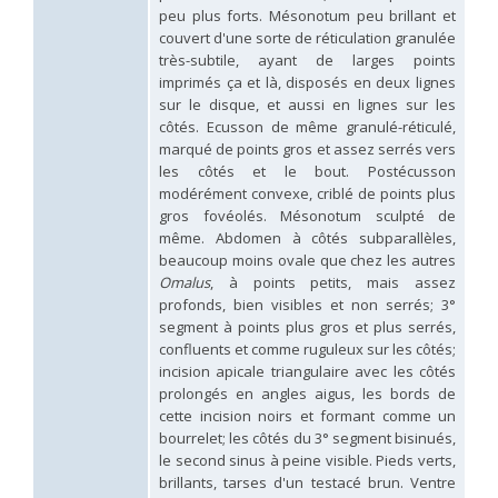
Hedychridium hybridum
Linsenmaier, 1959
peu plus forts. Mésonotum peu brillant et
Hedychridium ibericum
Linsenmaier, 1959
couvert d'une sorte de réticulation granulée
Hedychridium incrassatum
(Dahlbom, 1854)
très-subtile, ayant de larges points
Hedychridium incrassatum mavromoustakisi
Enslin, 1950
imprimés ça et là, disposés en deux lignes
Hedychridium infans
Abeille, 1879
sur le disque, et aussi en lignes sur les
Hedychridium infans santschii
Trautmann, 1927
côtés. Ecusson de même granulé-réticulé,
Hedychridium infantum
Linsenmaier, 1987
marqué de points gros et assez serrés vers
Hedychridium insequosum
Linsenmaier, 1959
les côtés et le bout. Postécusson
Hedychridium insulare
Balthasar, 1952
Hedychridium irregulare
Linsenmaier, 1959
modérément convexe, criblé de points plus
Hedychridium jazygicum
Móczár, 1964
gros fovéolés. Mésonotum sculpté de
Hedychridium jucundum
Mocsáry, 1889
même. Abdomen à côtés subparallèles,
Hedychridium krajniki
Balthasar, 1946
beaucoup moins ovale que chez les autres
Hedychridium lampas
Christ, 1790
Omalus
, à points petits, mais assez
Hedychridium lampas austeritatum
Linsenmaier, 1997
profonds, bien visibles et non serrés; 3°
Hedychridium lampas cypriacum
Balthasar, 1953
segment à points plus gros et plus serrés,
Hedychridium maculisternum
Arens, 2011
confluents et comme ruguleux sur les côtés;
Hedychridium maculiventre
Linsenmaier, 1959
incision apicale triangulaire avec les côtés
Hedychridium marteni
Linsenmaier, 1951
Hedychridium mediocrum
Linsenmaier, 1987
prolongés en angles aigus, les bords de
Hedychridium minutissimum
Mercet, 1915
cette incision noirs et formant comme un
Hedychridium monochroum
Buysson, 1888
bourrelet; les côtés du 3° segment bisinués,
Hedychridium moricei
Buysson, 1904
le second sinus à peine visible. Pieds verts,
Hedychridium moricei davydovi
Semenov, 1967
brillants, tarses d'un testacé brun. Ventre
Hedychridium mosadunense
Lefeber, 1986