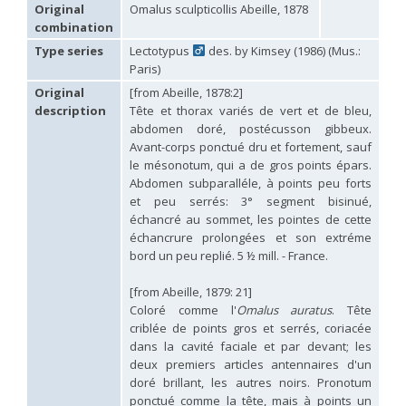
Hedychridium carmelitanum
Mercet, 1915
Original
Omalus sculpticollis Abeille, 1878
Hedychridium caucasium irregulare
Linsenmaier, 1959
combination
Hedychridium chloropygum
Buysson, 1888
Type series
Lectotypus
des. by Kimsey (1986) (Mus.:
Hedychridium chloropygum densum
Linsenmaier, 1959
Paris)
Hedychridium chloropygum spatium
Linsenmaier, 1959
Hedychridium coriaceum
(Dahlbom, 1854)
Original
[from Abeille, 1878:2]
Hedychridium creetense
Linsenmaier, 1959
description
Tête et thorax variés de vert et de bleu,
Hedychridium cupratum
(Dahlbom, 1854)
abdomen doré, postécusson gibbeux.
Hedychridium cupreum
(Dahlbom, 1845)
Avant-corps ponctué dru et fortement, sauf
Hedychridium cupritibiale
Linsenmaier, 1987
le mésonotum, qui a de gros points épars.
Hedychridium dismorphum
Linsenmaier, 1959
Abdomen subparalléle, à points peu forts
Hedychridium dubium
Mercet, 1904
et peu serrés: 3° segment bisinué,
Hedychridium elegantulum
Buysson, 1887
échancré au sommet, les pointes de cette
Hedychridium elegantulum peloponnense
Linsenmaier, 1968
Hedychridium etnaense
Linsenmaier, 1968
[E]
échancrure prolongées et son extréme
Hedychridium etruscum
Strumia, 2003
[E]
bord un peu replié. 5 ½ mill. - France.
Hedychridium extraneum
Linsenmaier, 1993
Hedychridium femoratum
(Dahlbom, 1854)
[from Abeille, 1879: 21]
Hedychridium foveofaciale
Arens, 2010
Coloré comme l'
Omalus auratus
. Tête
Hedychridium franciscanum
Linsenmaier, 1987
criblée de points gros et serrés, coriacée
Hedychridium gratiosum
Abeille, 1878
dans la cavité faciale et par devant; les
Hedychridium heliophium
Buysson, 1887
deux premiers articles antennaires d'un
Hedychridium homeopathicum
Abeille, 1879
doré brillant, les autres noirs. Pronotum
Hedychridium hungaricum
Móczár, 1964
Hedychridium hyalitarse
Perraudin, 1978
ponctué comme la tête, mais à points un