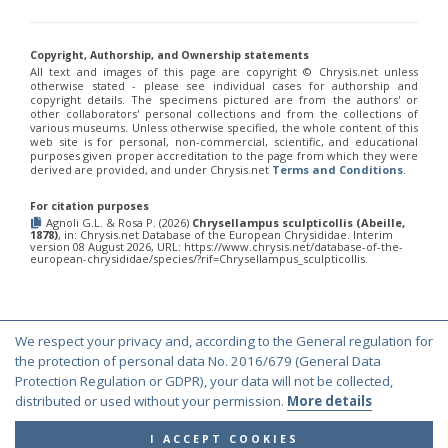
Chrysis chinensis
Mocsáry, 1912
Chrysis chlorospila
Klug, 1845
Chrysis chrysoprasina
Förster, 1853
Copyright, Authorship, and Ownership statements
Chrysis chrysoscutella
Linsenmaier, 1959
All text and images of this page are copyright ©️ Chrysis.net unless
Chrysis chrysostigma
Mocsáry, 1889
otherwise stated - please see individual cases for authorship and
Chrysis chrysoviolacea
Linsenmaier, 1968
copyright details. The specimens pictured are from the authors' or
Chrysis cingulicornis
Förster, 1853
other collaborators' personal collections and from the collections of
various museums. Unless otherwise specified, the whole content of this
Chrysis cingulicornis dalmatina
Linsenmaier, 1959
web site is for personal, non-commercial, scientific, and educational
Chrysis cingulicornis viennensis
Linsenmaier, 1959
purposes given proper accreditation to the page from which they were
Chrysis circe
Mocsáry, 1889
derived are provided, and under Chrysis.net
Terms and Conditions
.
Chrysis clarinicollis
Linsenmaier, 1951
Chrysis coa
Invrea, 1939
For citation purposes
Chrysis coeruleiventris
Abeille, 1878
Agnoli G.L. & Rosa P. (2026)
Chrysellampus sculpticollis (Abeille,
1878)
, in: Chrysis.net Database of the European Chrysididae. Interim
Chrysis cohaerea
Linsenmaier, 1959
version 08 August 2026, URL: https://www.chrysis.net/database-of-the-
Chrysis comitata
Linsenmaier, 1968
european-chrysididae/species/?rif=Chrysellampus_sculpticollis.
Chrysis comparata
Lepeletier, 1806
Chrysis comparata orientica
Linsenmaier, 1959
Chrysis comta
Förster, 1853
Chrysis consanguinea
Mocsáry, 1889
We respect your privacy and, according to the General regulation for
Chrysis consanguinea iberica
Linsenmaier, 1959
© Copyright 2000-2026 Chrysis.net. All Rights Reserved.
the protection of personal data No. 2016/679 (General Data
Chrysis consanguinea prominea
Linsenmaier, 1959
Terms and Conditions
|
Privacy Policy
Protection Regulation or GDPR), your data will not be collected,
Chrysis consanguinea vareana
Linsenmaier, 1959
distributed or used without your permission.
More details
Chrysis continentalis
Linsenmaier, 1959
Chrysis corsica
Buysson, 1896
[E]
Chrysis cortii
Linsenmaier, 1951
I ACCEPT COOKIES