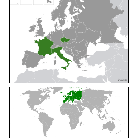
Cleptes pallipes
Lepeletier, 1806
Cleptes parnassicus
Mocsáry, 1902
Cleptes pseudosulcatus
Móczár, 1968
Cleptes putoni
Buysson, 1886
Cleptes schmidti
Linsenmaier, 1986
Cleptes scutellaris
Mocsáry, 1889
Cleptes semiauratus
(Linnaeus, 1761)
Cleptes semicyaneus
Tournier, 1879
Cleptes splendidus
(Fabricius, 1794)
Cleptes triestensis
Móczár, 2000
[E]
Genus:
Elampus
Spinola,
1806
Elampus albipennis
(Mocsáry, 1889)
Elampus ambiguus
Dahlbom, 1845
Elampus bidens
(Förster, 1853)
Elampus cecchiniae
(Semenov, 1967)
Elampus constrictus
(Förster, 1853)
Elampus foveatus
(Mocsáry, 1914)
Elampus konowi
(Buysson, 1892)
Elampus panzeri
(Fabricius, 1804)
Elampus panzeri coeruleus
(Dahlbom, 1854)
Elampus petri
(Semenov, 1967)
Elampus pyrosomus
(Förster, 1853)