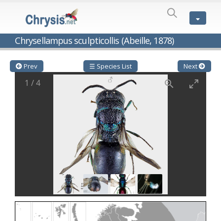
SPECIES
LIST
Genus:
Chrysellampus sculpticollis (Abeille, 1878)
Cleptes
Latreille,
1802
Prev
☰ Species List
Next
Cleptes aerosus
Förster, 1853
1
/
4
Cleptes afer
Lucas, 1849
Cleptes cavernalis
Móczár, 1968
Cleptes femoralis
Mocsáry, 1889
Cleptes graecus
Móczár, 2001
Cleptes hungaricus
Móczár, 2009
Cleptes ignitus
(Fabricius, 1787)
Cleptes jungeri
Linsenmaier, 1994
Cleptes maculatus
Linsenmaier, 1968
Cleptes mocsaryi
Semenow, 1891
Cleptes moczari
Linsenmaier, 1968
Cleptes nigritus
Mercet, 1904
Cleptes nigritus rhodosensis
Móczár, 2000
Cleptes nitidulus
(Fabricius, 1793)
Cleptes nyonensis
Móczár, 1997
Cleptes obsoletus
Semenov, 1891
Cleptes orientalis
Dahlbom, 1854