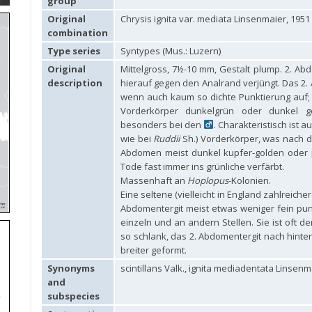
group
Original
Chrysis ignita var. mediata Linsenmaier, 1951
combination
Type series
Syntypes (Mus.: Luzern)
Original
Mittelgross, 7½-10 mm, Gestalt plump. 2. Ab
description
hierauf gegen den Analrand verjüngt. Das 2. 
wenn auch kaum so dichte Punktierung auf; es
Vorderkörper dunkelgrün oder dunkel g
besonders bei den
. Charakteristisch ist 
wie bei
Ruddii
Sh.) Vorderkörper, was nach de
Abdomen meist dunkel kupfer-golden oder p
Tode fast immer ins grünliche verfärbt.
Massenhaft an
Hoplopus
-Kolonien.
Eine seltene (vielleicht in England zahlreich
Abdomentergit meist etwas weniger fein punk
einzeln und an andern Stellen. Sie ist oft 
so schlank, das 2. Abdomentergit nach hinten
breiter geformt.
Synonyms
scintillans Valk., ignita mediadentata Linsenm
and
subspecies