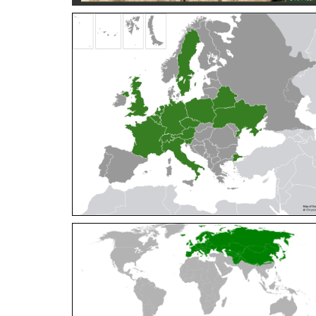
Cleptes orientalis
Dahlbom, 1854
Cleptes pallipes
Lepeletier, 1806
Cleptes parnassicus
Mocsáry, 1902
Cleptes pseudosulcatus
Móczár, 1968
Cleptes putoni
Buysson, 1886
Cleptes schmidti
Linsenmaier, 1986
Cleptes scutellaris
Mocsáry, 1889
Cleptes semiauratus
(Linnaeus, 1761)
Cleptes semicyaneus
Tournier, 1879
Cleptes splendidus
(Fabricius, 1794)
Cleptes triestensis
Móczár, 2000
[E]
Genus:
Elampus
Spinola,
1806
Elampus albipennis
(Mocsáry, 1889)
Elampus ambiguus
Dahlbom, 1845
Elampus bidens
(Förster, 1853)
Elampus cecchiniae
(Semenov, 1967)
Elampus constrictus
(Förster, 1853)
Elampus foveatus
(Mocsáry, 1914)
Elampus konowi
(Buysson, 1892)
Elampus panzeri
(Fabricius, 1804)
Elampus panzeri coeruleus
(Dahlbom, 1854)