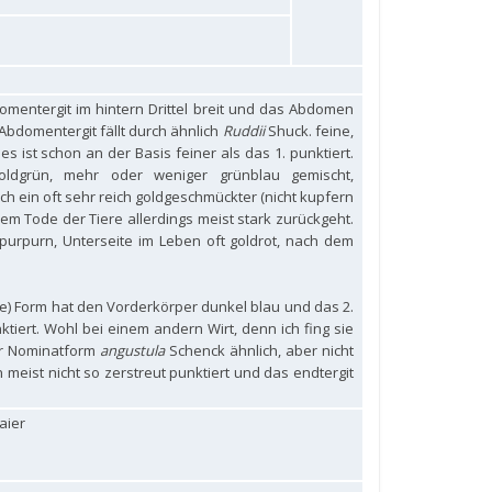
domentergit im hintern Drittel breit und das Abdomen
Abdomentergit fällt durch ähnlich
Ruddii
Shuck. feine,
 ist schon an der Basis feiner als das 1. punktiert.
oldgrün, mehr oder weniger grünblau gemischt,
auch ein oft sehr reich goldgeschmückter (nicht kupfern
m Tode der Tiere allerdings meist stark zurückgeht.
urpurn, Unterseite im Leben oft goldrot, nach dem
ere) Form hat den Vorderkörper dunkel blau und das 2.
tiert. Wohl bei einem andern Wirt, denn ich fing sie
der Nominatform
angustula
Schenck ähnlich, aber nicht
 meist nicht so zerstreut punktiert und das endtergit
aier