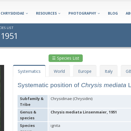
CHRYSIDIDAE
RESOURCES
PHOTOGRAPHY
BLOG
AB
IES LIST
 1951
☰ Species List
Systematics
World
Europe
Italy
GB
Systematic position of
Chrysis mediata
Subfamily &
Chrysidinae (Chrysidini)
Tribe
Genus &
Chrysis mediata Linsenmaier, 1951
species
Species
ignita