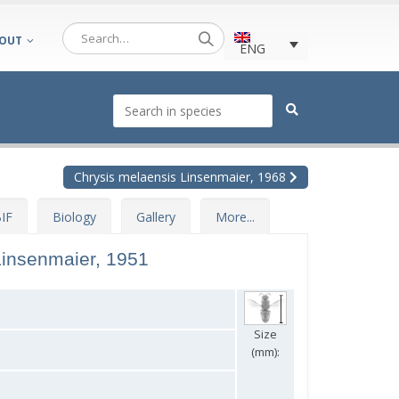
OUT
ENG
Chrysis melaensis Linsenmaier, 1968
IF
Biology
Gallery
More...
Linsenmaier, 1951
Size
(mm):