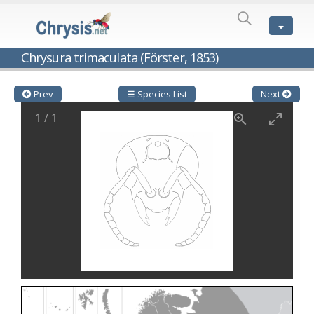
SPECIES
LIST
Genus:
Chrysura trimaculata (Förster, 1853)
Cleptes
Latreille,
1802
Prev
☰ Species List
Next
Cleptes aerosus
Förster, 1853
1
/
1
Cleptes afer
Lucas, 1849
Cleptes cavernalis
Móczár, 1968
Cleptes femoralis
Mocsáry, 1889
Cleptes graecus
Móczár, 2001
Cleptes hungaricus
Móczár, 2009
Cleptes ignitus
(Fabricius, 1787)
Cleptes jungeri
Linsenmaier, 1994
Cleptes maculatus
Linsenmaier, 1968
Cleptes mocsaryi
Semenow, 1891
Cleptes moczari
Linsenmaier, 1968
Cleptes nigritus
Mercet, 1904
Cleptes nigritus rhodosensis
Móczár, 2000
Cleptes nitidulus
(Fabricius, 1793)
Cleptes nyonensis
Móczár, 1997
Cleptes obsoletus
Semenov, 1891
Cleptes orientalis
Dahlbom, 1854