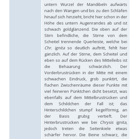
Hedychridium hybridum
Linsenmaier, 1959
untern Wurzel der Mandibeln aufwärts
Hedychridium ibericum
Linsenmaier, 1959
nach den Wangen und bis zu den Schläfen
Hedychridium incrassatum
(Dahlbom, 1854)
hinauf sich hinzieht, bricht hier schon in der
Hedychridium incrassatum mavromoustakisi
Enslin, 1950
Höhe des untern Augenrandes ab und ist
Hedychridium infans
Abeille, 1879
schwach goldglänzend. Die oben auf der
Hedychridium infans santschii
Trautmann, 1927
Stirn befindliche, die Stirne von dem
Hedychridium infantum
Linsenmaier, 1987
Scheitel trennende Querleiste, welche bei
Hedychridium insequosum
Linsenmaier, 1959
Chr. ignita
so deutlich auftritt, fehlt hier
Hedychridium insulare
Balthasar, 1952
Hedychridium irregulare
Linsenmaier, 1959
gänzlich. Auf der Stirne, dem Scheitel und
Hedychridium jazygicum
Móczár, 1964
eben so auf dem Rücken des Mittelleibs ist
Hedychridium jucundum
Mocsáry, 1889
die Behaarung schwärzlich. Der
Hedychridium krajniki
Balthasar, 1946
Vorderbrustrücken in der Mitte mit einem
Hedychridium lampas
Christ, 1790
schwachen Eindruck, grob punktirt, die
Hedychridium lampas austeritatum
Linsenmaier, 1997
flachen Zwischenräume dieser Punkte mit
Hedychridium lampas cypriacum
Balthasar, 1953
viel feineren Pünktchen dicht besetzt, was
Hedychridium maculisternum
Arens, 2011
ebenfalls auf dem Mittelbrustrücken und
Hedychridium maculiventre
Linsenmaier, 1959
dem Schildchen der Fall ist; das
Hedychridium marteni
Linsenmaier, 1951
Hedychridium mediocrum
Linsenmaier, 1987
Hinterschildchen stumpf kegelförmig, an
Hedychridium minutissimum
Mercet, 1915
der Basis grubig vertieft. Der
Hedychridium monochroum
Buysson, 1888
Hinterbrustrücken wie bei
Chrysis ignita
,
Hedychridium moricei
Buysson, 1904
jedoch treten die Seitenkiele etwas
Hedychridium moricei davydovi
Semenov, 1967
schärfer hervor. Die Beine schwarz, die
Hedychridium mosadunense
Lefeber, 1986