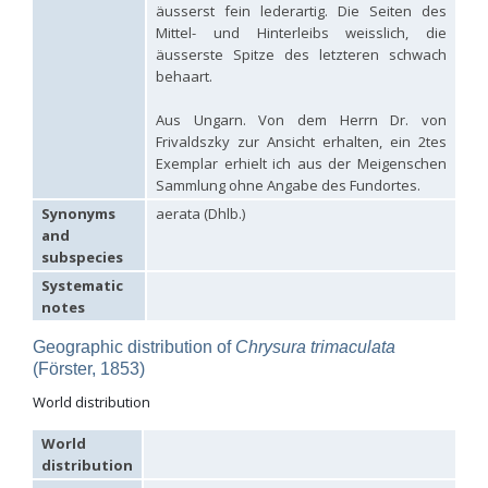
äusserst fein lederartig. Die Seiten des
Hedychrum aureicolle
Mocsáry, 1889
Mittel- und Hinterleibs weisslich, die
Hedychrum aureicolle rhodicyprium
Linsenmaier, 1987
äusserste Spitze des letzteren schwach
Hedychrum chalybaeum
Dahlbom, 1854
Hedychrum cholodkovskii
Semenov, 1967
behaart.
Hedychrum gerstaeckeri
Chevrier, 1869
Hedychrum gerstaeckeri plicatum
Kilimnik, 1993
Aus Ungarn. Von dem Herrn Dr. von
Hedychrum longicolle
Abeille, 1877
Frivaldszky zur Ansicht erhalten, ein 2tes
Hedychrum luculentum
Förster, 1853
Exemplar erhielt ich aus der Meigenschen
Hedychrum luculentum bytinskii
Linsenmaier, 1959
Sammlung ohne Angabe des Fundortes.
Hedychrum mavromoustakisi
Trautmann, 1929
Hedychrum micans europaeum
Linsenmaier, 1959
Synonyms
aerata (Dhlb.)
Hedychrum mithras
Semenov, 1967
and
Hedychrum niemelai
Linsenmaier, 1959
subspecies
Hedychrum nobile
(Scopoli, 1763)
Systematic
Hedychrum nobile antigai
Buysson, 1896
notes
Hedychrum rufipes
Buysson, 1893
[E]
Hedychrum rutilans
Dahlbom, 1854
Geographic distribution of
Chrysura trimaculata
Hedychrum rutilans subparvolum
Linsenmaier, 1959
(Förster, 1853)
Hedychrum rutilans viridaureum
Tournier, 1877
Hedychrum rutilans viridiauratum
Mocsáry, 1889
World distribution
Hedychrum semiviolaceum
Mocsáry, 1889
Hedychrum tobiasi
Kilimnik, 1993
World
Hedychrum virens
Dahlbom, 1854
distribution
Hedychrum virens caucasium
Mocsáry, 1889
Hedychrum viridilineolatum
Kilimnik, 1993