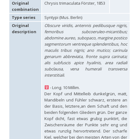
Hedychridium carmelitanum
Mercet, 1915
Original
Chrysis trimaculata Förster, 1853
Hedychridium caucasium irregulare
Linsenmaier, 1959
combination
Hedychridium chloropygum
Buysson, 1888
Type series
Syntypi (Mus. Berlin)
Hedychridium chloropygum densum
Linsenmaier, 1959
Hedychridium chloropygum spatium
Linsenmaier, 1959
Original
Obscure viridis, antennis pedibusque nigris,
Hedychridium coriaceum
(Dahlbom, 1854)
description
femoribus subcoeruleo-micantibus;
Hedychridium creetense
Linsenmaier, 1959
abdomine aureo, subopaco, margine postico
Hedychridium cupratum
(Dahlbom, 1854)
segmentorum ventreque splendentibus, hoc
Hedychridium cupreum
(Dahlbom, 1845)
maculis tribus nigris; ano mutico; carinula
Hedychridium cupritibiale
Linsenmaier, 1987
genarum abbreviata, fronte supra carinata;
Hedychridium dismorphum
Linsenmaier, 1959
alis subfuscis apice hyalinis, area radiali
Hedychridium dubium
Mercet, 1904
subclausa, vena humerali transversa
Hedychridium elegantulum
Buysson, 1887
interstitiali
.
Hedychridium elegantulum peloponnense
Linsenmaier, 1968
Hedychridium etnaense
Linsenmaier, 1968
[E]
Hedychridium etruscum
Strumia, 2003
[E]
- Long. 10 Millim.
Hedychridium extraneum
Linsenmaier, 1993
Der Kopf und Mittelleib dunkelgrün, matt,
Hedychridium femoratum
(Dahlbom, 1854)
Mandibeln und Fühler schwarz, erstere an
Hedychridium foveofaciale
Arens, 2010
der Basis, letztere,an dem Schaft und den
Hedychridium franciscanum
Linsenmaier, 1987
beiden folgenden Gliedern grün. Der ganze
Hedychridium gratiosum
Abeille, 1878
Kopf dicht, fast etwas grubig punktirt, die
Hedychridium heliophium
Buysson, 1887
Zwischenräume der Punkte sehr eng und
Hedychridium homeopathicum
Abeille, 1879
etwas runzlig hervortretend. Der scharfe
Hedychridium hungaricum
Móczár, 1964
Hedychridium hyalitarse
Perraudin, 1978
Kiel, welcher bei den meisten Arten von der