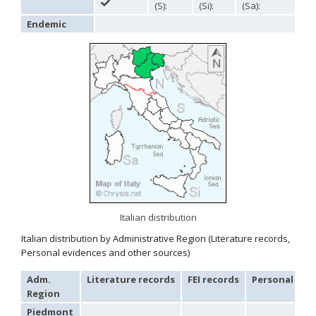
(S):
(Si):
(Sa):
Omalus
Endemic
Panzer,
1801
Omalus aeneus
(Fabricius, 1787)
Omalus aeneus chevrieri
Tournier, 1877
Omalus aeneus japonicus
(Bischoff, 1910)
Omalus aeneus puncticollis
Mocsáry, 1887
Omalus biaccinctus
(Buysson, 1893)
Omalus chlorosomus mallorcanus
Linsenmaier, 1959
Omalus magrettii
(Buysson, 1890)
Omalus miramae
(Semenov, 1932)
Omalus nigromaculatus
Linsenmaier, 1987
Omalus politus
(Buysson, 1887)
Omalus zarudnyi
(Semenov, 1932)
Genus:
Chrysellampus
Italian distribution
Semenov,
1932
Italian distribution by Administrative Region (Literature records,
Chrysellampus pici
(Buysson, 1900)
Personal evidences and other sources)
Chrysellampus sculpticollis
(Abeille, 1878)
Genus:
Adm.
Literature records
FEI records
Personal rec
Philoctetes
Region
Abeille,
Piedmont
1879