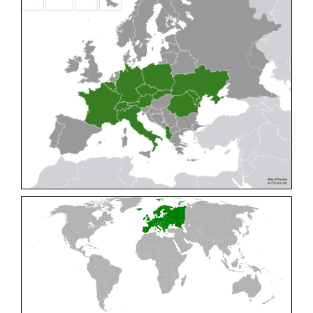
Cleptes pallipes
Lepeletier, 1806
Cleptes parnassicus
Mocsáry, 1902
Cleptes pseudosulcatus
Móczár, 1968
Cleptes putoni
Buysson, 1886
Cleptes schmidti
Linsenmaier, 1986
Cleptes scutellaris
Mocsáry, 1889
Cleptes semiauratus
(Linnaeus, 1761)
Cleptes semicyaneus
Tournier, 1879
Cleptes splendidus
(Fabricius, 1794)
Cleptes triestensis
Móczár, 2000
[E]
Genus:
Elampus
Spinola,
1806
Elampus albipennis
(Mocsáry, 1889)
Elampus ambiguus
Dahlbom, 1845
Elampus bidens
(Förster, 1853)
Elampus cecchiniae
(Semenov, 1967)
Elampus constrictus
(Förster, 1853)
Elampus foveatus
(Mocsáry, 1914)
Elampus konowi
(Buysson, 1892)
Elampus panzeri
(Fabricius, 1804)
Elampus panzeri coeruleus
(Dahlbom, 1854)
Elampus petri
(Semenov, 1967)
Elampus pyrosomus
(Förster, 1853)