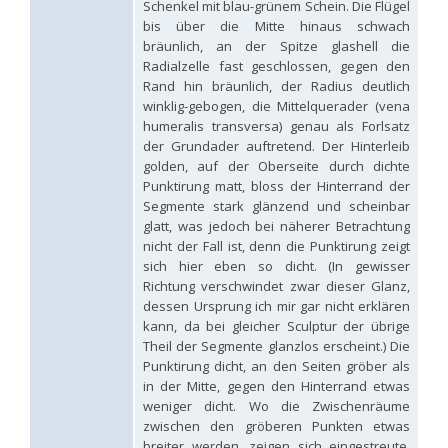
Schenkel mit blau-grünem Schein. Die Flügel
Hedychridium palestinense
Balthasar, 1953
bis über die Mitte hinaus schwach
Hedychridium parkanense
Balthasar, 1946
bräunlich, an der Spitze glashell die
Hedychridium perpunctatum
Balthasar, 1953
Radialzelle fast geschlossen, gegen den
Hedychridium perraudini
Linsenmaier, 1968
Hedychridium perscitum
Linsenmaier, 1959
Rand hin bräunlich, der Radius deutlich
Hedychridium placare
Linsenmaier, 1968
winklig-gebogen, die Mittelquerader (vena
Hedychridium plagiatum
(Mocsáry, 1883)
humeralis transversa) genau als Forlsatz
Hedychridium pseudoroseum
Linsenmaier, 1959
der Grundader auftretend. Der Hinterleib
Hedychridium purpurascens
(Dahlbom, 1854)
golden, auf der Oberseite durch dichte
Hedychridium reticulatum
Abeille, 1879
Punktirung matt, bloss der Hinterrand der
Hedychridium rhodojanthinum
Enslin, 1939
Segmente stark glänzend und scheinbar
Hedychridium roseum
(Rossi, 1790)
glatt, was jedoch bei näherer Betrachtung
Hedychridium roseum caputaureum
Trautmann, 1919
nicht der Fall ist, denn die Punktirung zeigt
Hedychridium roseum nanum
Chevrier, 1870
Hedychridium rossicum
Semenov-Tian-Shanskij
sich hier eben so dicht. (In gewisser
Hedychridium sardinum
Linsenmaier, 1997
[E]
Richtung verschwindet zwar dieser Glanz,
Hedychridium sculpturatissimum
Linsenmaier, 1959
dessen Ursprung ich mir gar nicht erklären
Hedychridium sculpturatum
(Abeille, 1877)
kann, da bei gleicher Sculptur der übrige
Hedychridium scutellare
(Tournier, 1878)
Theil der Segmente glanzlos erscheint.) Die
Hedychridium scutellare sardiniense
Linsenmaier, 1959
[E]
Punktirung dicht, an den Seiten gröber als
Hedychridium semiluteum
Linsenmaier, 1959
in der Mitte, gegen den Hinterrand etwas
Hedychridium sevillanum
Linsenmaier, 1968
weniger dicht. Wo die Zwischenräume
Hedychridium subroseum
Linsenmaier, 1959
zwischen den gröberen Punkten etwas
Hedychridium subroseum prochloropygum
Linsenmaier, 1959
Hedychridium tenerifense
Linsenmaier, 1968
breiter werden, zeigen sich eingestreute,