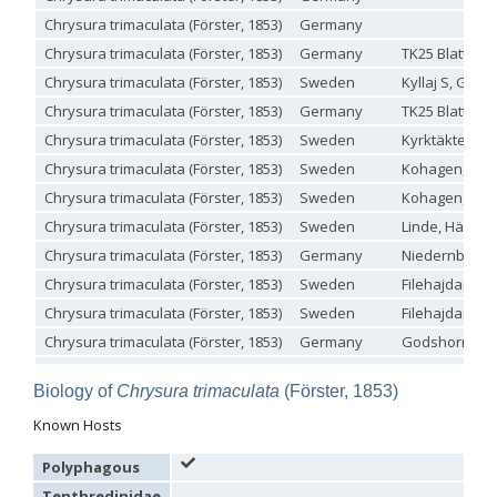
Euchroeus purpuratus
Fabricius, 1787
Chrysura trimaculata (Förster, 1853)
Germany
Genus:
Chrysidea
Chrysura trimaculata (Förster, 1853)
Germany
TK25 Blatt 602
Bischoff,
Chrysura trimaculata (Förster, 1853)
Sweden
Kyllaj S, Gtl
1913
Chrysura trimaculata (Förster, 1853)
Germany
TK25 Blatt 703
Chrysidea asensioi
Mingo, 1985
Chrysidea disclusa
(Linsenmaier, 1959)
Chrysura trimaculata (Förster, 1853)
Sweden
Kyrktäkten, Al
Chrysidea persica
(Radoszkovski, 1881)
Chrysura trimaculata (Förster, 1853)
Sweden
Kohagen, Törn
Chrysidea pumila
(Klug, 1845)
Chrysidea pumila disclusa
(Linsenmaier, 1959)
Chrysura trimaculata (Förster, 1853)
Sweden
Kohagen, Törn
Genus:
Chrysura trimaculata (Förster, 1853)
Sweden
Linde, Hägvald
Chrysis
Chrysura trimaculata (Förster, 1853)
Germany
Niedernberg | 
Linnaeus,
1761
Chrysura trimaculata (Förster, 1853)
Sweden
Filehajdar, Gtl
Chrysis adipata
Linsenmaier, 1997
Chrysura trimaculata (Förster, 1853)
Sweden
Filehajdar, Gtl
Chrysis aestiva
Dahlbom, 1854
Chrysis albanica
Trautmann, 1927
Chrysura trimaculata (Förster, 1853)
Germany
Godshorn Gär
Chrysis amasina
Mocsáry, 1889
Chrysura trimaculata (Förster, 1853)
Germany
TK25 Blatt 532
Chrysis ambigua
Radoszkowski, 1891
Biology of
Chrysura trimaculata
(Förster, 1853)
Chrysura trimaculata (Förster, 1853)
Germany
Hannover Stad
Chrysis analis
Spinola, 1808
Chrysis angolensis
Radoszkowski, 1881
Known Hosts
Chrysura trimaculata (Förster, 1853)
Sweden
Lindeberget NR
Chrysis angustifrons
Abeille, 1878
Chrysura trimaculata (Förster, 1853)
Sweden
Chrysis angustula
Schenck, 1856
Polyphagous
Chrysis angustula alpina
Niehuis, 2000
Chrysura trimaculata (Förster, 1853)
Germany
Godshorn Gär
Tenthredinidae