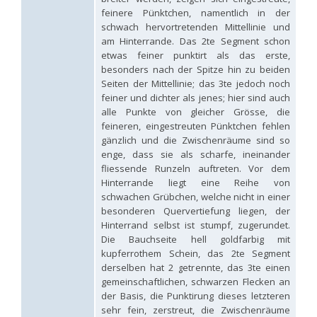
Hedychridium tricavatum
Linsenmaier, 1993
feinere Pünktchen, namentlich in der
Hedychridium tyrrhenicum
Strumia, 2003
[E]
schwach hervortretenden Mittellinie und
Hedychridium urfanum
Linsenmaier, 1968
am Hinterrande. Das 2te Segment schon
Hedychridium vachali
Mercet, 1915
etwas feiner punktirt als das erste,
Hedychridium valesianum
Linsenmaier, 1959
besonders nach der Spitze hin zu beiden
Hedychridium verhoeffi
Linsenmaier, 1959
Seiten der Mittellinie; das 3te jedoch noch
Hedychridium verhoeffi yermasoiense
Linsenmaier, 1959
feiner und dichter als jenes; hier sind auch
Hedychridium viridicupreum
Linsenmaier, 1993
alle Punkte von gleicher Grösse, die
Hedychridium viridiscutellare
Arens, 2004
Hedychridium viridisulcatum
Linsenmaier, 1968
feineren, eingestreuten Pünktchen fehlen
Hedychridium wahisi
Niehuis, 1998
[E]
gänzlich und die Zwischenräume sind so
Hedychridium wolfi
Linsenmaier, 1959
enge, dass sie als scharfe, ineinander
Hedychridium zelleri
(Dahlbom, 1845)
fliessende Runzeln auftreten. Vor dem
Genus:
Hinterrande liegt eine Reihe von
Colpopyga
schwachen Grübchen, welche nicht in einer
Semenov,
besonderen Quervertiefung liegen, der
1954
Hinterrand selbst ist stumpf, zugerundet.
Colpopyga flavipes
(Eversmann, 1857)
Die Bauchseite hell goldfarbig mit
Colpopyga flavipes rugulosa
(Linsenmaier, 1959)
kupferrothem Schein, das 2te Segment
Colpopyga temperata
(Linsenmaier, 1959)
derselben hat 2 getrennte, das 3te einen
Genus:
gemeinschaftlichen, schwarzen Flecken an
Hedychrum
der Basis, die Punktirung dieses letzteren
Latreille,
sehr fein, zerstreut, die Zwischenräume
1802