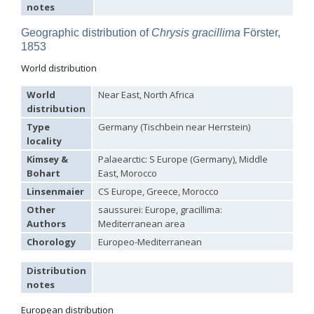
notes
Hedychridium tricavatum
Linsenmaier, 1993
Hedychridium tyrrhenicum
Strumia, 2003
[E]
Geographic distribution of
Chrysis gracillima
Förster,
Hedychridium urfanum
Linsenmaier, 1968
1853
Hedychridium vachali
Mercet, 1915
Hedychridium valesianum
Linsenmaier, 1959
World distribution
Hedychridium verhoeffi
Linsenmaier, 1959
Hedychridium verhoeffi yermasoiense
Linsenmaier, 1959
World
Near East, North Africa
Hedychridium viridicupreum
Linsenmaier, 1993
distribution
Hedychridium viridiscutellare
Arens, 2004
Hedychridium viridisulcatum
Linsenmaier, 1968
Type
Germany (Tischbein near Herrstein)
Hedychridium wahisi
Niehuis, 1998
[E]
locality
Hedychridium wolfi
Linsenmaier, 1959
Kimsey &
Palaearctic: S Europe (Germany), Middle
Hedychridium zelleri
(Dahlbom, 1845)
Bohart
East, Morocco
Genus:
Colpopyga
Linsenmaier
CS Europe, Greece, Morocco
Semenov,
Other
saussurei: Europe, gracillima:
1954
Authors
Mediterranean area
Colpopyga flavipes
(Eversmann, 1857)
Chorology
Europeo-Mediterranean
Colpopyga flavipes rugulosa
(Linsenmaier, 1959)
Colpopyga temperata
(Linsenmaier, 1959)
Genus:
Distribution
Hedychrum
notes
Latreille,
European distribution
1802