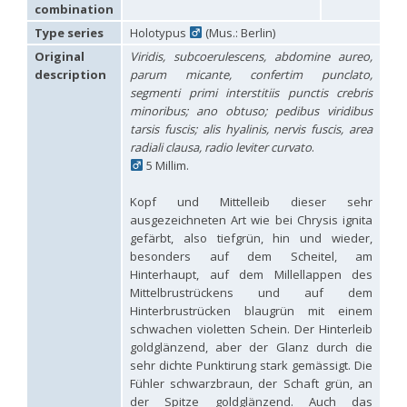
Hedychridium carmelitanum
Mercet, 1915
combination
Hedychridium caucasium irregulare
Linsenmaier, 1959
Type series
Holotypus
(Mus.: Berlin)
Hedychridium chloropygum
Buysson, 1888
Original
Viridis, subcoerulescens, abdomine aureo,
Hedychridium chloropygum densum
Linsenmaier, 1959
Hedychridium chloropygum spatium
Linsenmaier, 1959
description
parum micante, confertim punclato,
Hedychridium coriaceum
(Dahlbom, 1854)
segmenti primi interstitiis punctis crebris
Hedychridium creetense
Linsenmaier, 1959
minoribus; ano obtuso; pedibus viridibus
Hedychridium cupratum
(Dahlbom, 1854)
tarsis fuscis; alis hyalinis, nervis fuscis, area
Hedychridium cupreum
(Dahlbom, 1845)
radiali clausa, radio leviter curvato
.
Hedychridium cupritibiale
Linsenmaier, 1987
5 Millim.
Hedychridium dismorphum
Linsenmaier, 1959
Hedychridium dubium
Mercet, 1904
Kopf und Mittelleib dieser sehr
Hedychridium elegantulum
Buysson, 1887
ausgezeichneten Art wie bei Chrysis ignita
Hedychridium elegantulum peloponnense
Linsenmaier, 1968
Hedychridium etnaense
Linsenmaier, 1968
[E]
gefärbt, also tiefgrün, hin und wieder,
Hedychridium etruscum
Strumia, 2003
[E]
besonders auf dem Scheitel, am
Hedychridium extraneum
Linsenmaier, 1993
Hinterhaupt, auf dem Millellappen des
Hedychridium femoratum
(Dahlbom, 1854)
Mittelbrustrückens und auf dem
Hedychridium foveofaciale
Arens, 2010
Hinterbrustrücken blaugrün mit einem
Hedychridium franciscanum
Linsenmaier, 1987
schwachen violetten Schein. Der Hinterleib
Hedychridium gratiosum
Abeille, 1878
goldglänzend, aber der Glanz durch die
Hedychridium heliophium
Buysson, 1887
sehr dichte Punktirung stark gemässigt. Die
Hedychridium homeopathicum
Abeille, 1879
Fühler schwarzbraun, der Schaft grün, an
Hedychridium hungaricum
Móczár, 1964
Hedychridium hyalitarse
Perraudin, 1978
der Spitze goldglänzend. Auch das