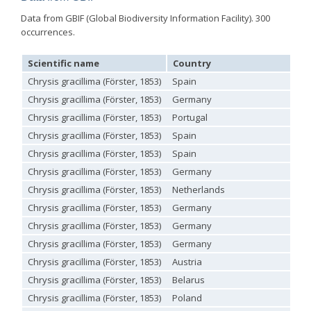
Euchroeus purpuratus
Fabricius, 1787
Genus:
Data from GBIF (Global Biodiversity Information Facility). 300
Chrysidea
occurrences.
Bischoff,
1913
Scientific name
Country
Chrysidea asensioi
Mingo, 1985
Chrysis gracillima (Förster, 1853)
Spain
Chrysidea disclusa
(Linsenmaier, 1959)
Chrysidea persica
(Radoszkovski, 1881)
Chrysis gracillima (Förster, 1853)
Germany
Chrysidea pumila
(Klug, 1845)
Chrysis gracillima (Förster, 1853)
Portugal
Chrysidea pumila disclusa
(Linsenmaier, 1959)
Genus:
Chrysis gracillima (Förster, 1853)
Spain
Chrysis
Chrysis gracillima (Förster, 1853)
Spain
Linnaeus,
Chrysis gracillima (Förster, 1853)
Germany
1761
Chrysis adipata
Linsenmaier, 1997
Chrysis gracillima (Förster, 1853)
Netherlands
Chrysis aestiva
Dahlbom, 1854
Chrysis gracillima (Förster, 1853)
Germany
Chrysis albanica
Trautmann, 1927
Chrysis gracillima (Förster, 1853)
Germany
Chrysis amasina
Mocsáry, 1889
Chrysis ambigua
Radoszkowski, 1891
Chrysis gracillima (Förster, 1853)
Germany
Chrysis analis
Spinola, 1808
Chrysis gracillima (Förster, 1853)
Austria
Chrysis angolensis
Radoszkowski, 1881
Chrysis angustifrons
Abeille, 1878
Chrysis gracillima (Förster, 1853)
Belarus
Chrysis angustula
Schenck, 1856
Chrysis gracillima (Förster, 1853)
Poland
Chrysis angustula alpina
Niehuis, 2000