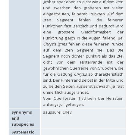
gröber aber eben so dicht wie auf dem 2ten
Hedychridium palestinense
Balthasar, 1953
und zwischen den gröberen mit vielen
Hedychridium parkanense
Balthasar, 1946
eingestreuten, feineren Punkten. Auf dem
Hedychridium perpunctatum
Balthasar, 1953
2ten Segment fehlen die feineren
Hedychridium perraudini
Linsenmaier, 1968
Hedychridium perscitum
Linsenmaier, 1959
Pünktchen fast gänzlich und dadurch wird
Hedychridium placare
Linsenmaier, 1968
eine grössere Gleichförmigkeit der
Hedychridium plagiatum
(Mocsáry, 1883)
Punktirung gleich in die Augen fallend. Bei
Hedychridium pseudoroseum
Linsenmaier, 1959
Chrysis ignita
fehlen diese feineren Punkte
Hedychridium purpurascens
(Dahlbom, 1854)
auf dem 2ten Segment nie. Das 3te
Hedychridium reticulatum
Abeille, 1879
Segment noch dichter punktirt als das 2te,
Hedychridium rhodojanthinum
Enslin, 1939
dicht vor dem Hinterrande mit der
Hedychridium roseum
(Rossi, 1790)
gewöhnlichen Querreihe von Grübchen, die
Hedychridium roseum caputaureum
Trautmann, 1919
für die Gattung
Chrysis
so charakteristisch
Hedychridium roseum nanum
Chevrier, 1870
Hedychridium rossicum
Semenov-Tian-Shanskij
sind. Der Hinterrand selbst in der Mitte und
Hedychridium sardinum
Linsenmaier, 1997
[E]
zu beiden Seiten äusserst schwach, ja fast
Hedychridium sculpturatissimum
Linsenmaier, 1959
unmerklich ausgerandet.
Hedychridium sculpturatum
(Abeille, 1877)
Vom Oberförster Tischbein bei Herrstein
Hedychridium scutellare
(Tournier, 1878)
anfangs Juli gefangen.
Hedychridium scutellare sardiniense
Linsenmaier, 1959
[E]
Synonyms
saussurei Chev.
Hedychridium semiluteum
Linsenmaier, 1959
Hedychridium sevillanum
Linsenmaier, 1968
and
Hedychridium subroseum
Linsenmaier, 1959
subspecies
Hedychridium subroseum prochloropygum
Linsenmaier, 1959
Systematic
Hedychridium tenerifense
Linsenmaier, 1968