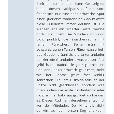
Hedychridium hybridum
Linsenmaier, 1959
Stielchen sammt dem 1sten Geisselglied
Hedychridium ibericum
Linsenmaier, 1959
haben diesen Goldglanz. Auf der Stirn
Hedychridium incrassatum
(Dahlbom, 1854)
findet sich nur eine sehr schwache Spur
Hedychridium incrassatum mavromoustakisi
Enslin, 1950
einer Querleiste, während bei
Chrysis ignita
Hedychridium infans
Abeille, 1879
diese Querleiste immer deutlich ist. Die
Hedychridium infans santschii
Trautmann, 1927
Wangen eng mit scharfer Leiste, welche
Hedychridium infantum
Linsenmaier, 1987
hoch hinauf geht. Der Mittelleib grob und
Hedychridium insequosum
Linsenmaier, 1959
dicht punktirt, die Zwischenräume mit
Hedychridium insulare
Balthasar, 1952
Hedychridium irregulare
Linsenmaier, 1959
feinen Pünktchen. Beine grün mit
Hedychridium jazygicum
Móczár, 1964
schwarzbraunen Tarsen. Flügel wasserhell;
Hedychridium jucundum
Mocsáry, 1889
das Geäder bräunlich, die Unterrandader
Hedychridium krajniki
Balthasar, 1946
dunkler, die Grundader elwas blasser, fast
Hedychridium lampas
Christ, 1790
gelblich. Die Radialzelle ganz geschlossen
Hedychridium lampas austeritatum
Linsenmaier, 1997
und der Radius schwach gekrümmt, nicht
Hedychridium lampas cypriacum
Balthasar, 1953
wie bei
Chrysis ignita
fast winklig
Hedychridium maculisternum
Arens, 2011
gebrochen. Die 1ste Diskoidalzelle an der
Hedychridium maculiventre
Linsenmaier, 1959
Spitze nicht geschlossen, sondern weit
Hedychridium marteni
Linsenmaier, 1951
Hedychridium mediocrum
Linsenmaier, 1987
offen, indem die erste rücklaufende Ader
Hedychridium minutissimum
Mercet, 1915
nicht einmal halb ausgebildet vorhanden
Hedychridium monochroum
Buysson, 1888
ist. Dieses Rudiment derselben entspringt
Hedychridium moricei
Buysson, 1904
von der Mittelader. Der Hinterleib dicht
Hedychridium moricei davydovi
Semenov, 1967
punktirt, auf dem ersten Segment kaum
Hedychridium mosadunense
Lefeber, 1986