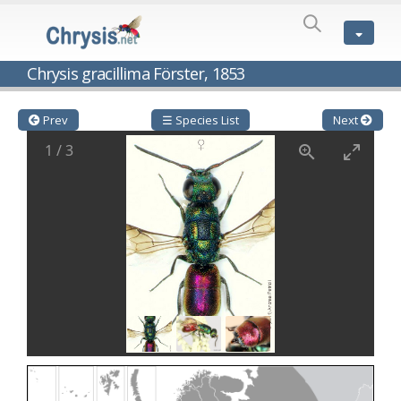
SPECIES
LIST
Genus:
Chrysis gracillima Förster, 1853
Cleptes
Latreille,
1802
Prev
☰ Species List
Next
Cleptes aerosus
Förster, 1853
1
/
3
Cleptes afer
Lucas, 1849
Cleptes cavernalis
Móczár, 1968
Cleptes femoralis
Mocsáry, 1889
Cleptes graecus
Móczár, 2001
Cleptes hungaricus
Móczár, 2009
Cleptes ignitus
(Fabricius, 1787)
Cleptes jungeri
Linsenmaier, 1994
Cleptes maculatus
Linsenmaier, 1968
Cleptes mocsaryi
Semenow, 1891
Cleptes moczari
Linsenmaier, 1968
Cleptes nigritus
Mercet, 1904
Cleptes nigritus rhodosensis
Móczár, 2000
Cleptes nitidulus
(Fabricius, 1793)
Cleptes nyonensis
Móczár, 1997
Cleptes obsoletus
Semenov, 1891
Cleptes orientalis
Dahlbom, 1854