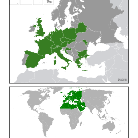
Cleptes pallipes
Lepeletier, 1806
Cleptes parnassicus
Mocsáry, 1902
Cleptes pseudosulcatus
Móczár, 1968
Cleptes putoni
Buysson, 1886
Cleptes schmidti
Linsenmaier, 1986
Cleptes scutellaris
Mocsáry, 1889
Cleptes semiauratus
(Linnaeus, 1761)
Cleptes semicyaneus
Tournier, 1879
Cleptes splendidus
(Fabricius, 1794)
Cleptes triestensis
Móczár, 2000
[E]
Genus:
Elampus
Spinola,
1806
Elampus albipennis
(Mocsáry, 1889)
Elampus ambiguus
Dahlbom, 1845
Elampus bidens
(Förster, 1853)
Elampus cecchiniae
(Semenov, 1967)
Elampus constrictus
(Förster, 1853)
Elampus foveatus
(Mocsáry, 1914)
Elampus konowi
(Buysson, 1892)
Elampus panzeri
(Fabricius, 1804)
Elampus panzeri coeruleus
(Dahlbom, 1854)
Elampus petri
(Semenov, 1967)
Elampus pyrosomus
(Förster, 1853)